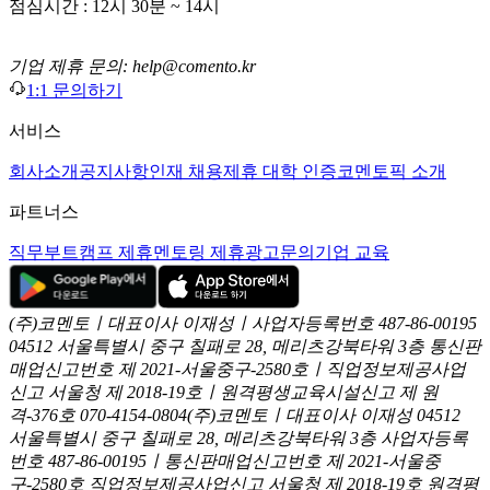
점심시간 : 12시 30분 ~ 14시
기업 제휴 문의: help@comento.kr
1:1 문의하기
서비스
회사소개
공지사항
인재 채용
제휴 대학 인증
코멘토픽 소개
파트너스
직무부트캠프 제휴
멘토링 제휴
광고문의
기업 교육
(주)코멘토ㅣ대표이사 이재성ㅣ사업자등록번호 487-86-00195
04512 서울특별시 중구 칠패로 28, 메리츠강북타워 3층
통신판
매업신고번호 제 2021-서울중구-2580호ㅣ직업정보제공사업
신고
서울청 제 2018-19호ㅣ원격평생교육시설신고 제 원
격-376호
070-4154-0804
(주)코멘토ㅣ대표이사 이재성
04512
서울특별시 중구 칠패로 28, 메리츠강북타워 3층
사업자등록
번호 487-86-00195ㅣ통신판매업신고번호 제 2021-서울중
구-2580호
직업정보제공사업신고 서울청 제 2018-19호
원격평