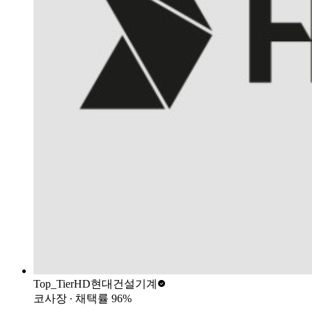
Top_Tier
HD현대건설기계
코사장
∙ 채택률
96
%