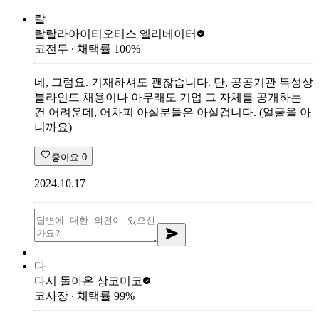
랄
랄랄라아이티
오티스 엘리베이터
코전무
∙ 채택률
100
%
네, 그럼요. 기재하셔도 괜찮습니다. 단, 공공기관 특성상
블라인드 채용이나 아무래도 기업 그 자체를 공개하는
건 어려운데, 어차피 아실분들은 아실겁니다. (얼굴을 아
니까요)
좋아요
0
2024.10.17
다
다시 돌아온 상
코미코
코사장
∙ 채택률
99
%