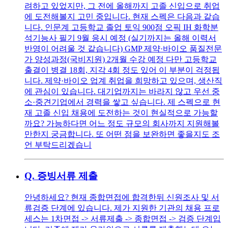
려하고 있었지만, 그 전에 올해까지 고졸 신입으로 취업
에 도전해볼지 고민 중입니다. 현재 스펙은 다음과 같습
니다. 인문계 고등학교 졸업 토익 900점 오픽 IH 화학분
석기능사 필기 9월 응시 예정 (실기까지는 올해 이력서
반영이 어려울 것 같습니다) GMP 제약·바이오 품질전문
가 양성과정(국비지원) 2개월 수강 예정 다만 고등학교
출결이 병결 18회, 지각 4회 정도 있어 이 부분이 걱정됩
니다. 제약·바이오 업계 취업을 희망하고 있으며, 생산직
에 관심이 있습니다. 대기업까지는 바라지 않고 우선 중
소·중견기업에서 경력을 쌓고 싶습니다. 제 스펙으로 현
재 고졸 신입 채용에 도전하는 것이 현실적으로 가능할
까요? 가능하다면 어느 정도 규모의 회사까지 지원해볼
만한지 궁금합니다. 또 어떤 점을 보완하면 좋을지도 조
언 부탁드리겠습니
Q.
증빙서류 제출
안녕하세요? 현재 종합면접에 합격한뒤 신원조사 및 서
류검증 단계에 있습니다. 제가 지원한 기관의 채용 프로
세스는 1차면접 -> 서류제출 -> 종합면접 -> 검증 단계입