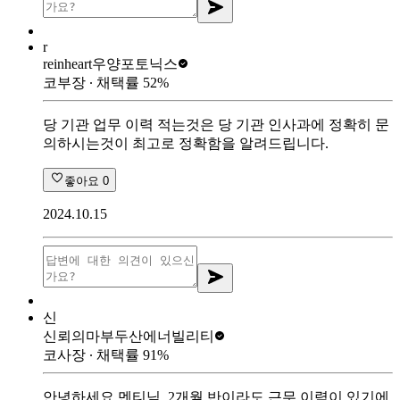
r
reinheart
우양포토닉스
코부장
∙ 채택률
52
%
당 기관 업무 이력 적는것은 당 기관 인사과에 정확히 문
의하시는것이 최고로 정확함을 알려드립니다.
좋아요
0
2024.10.15
신
신뢰의마부
두산에너빌리티
코사장
∙ 채택률
91
%
안녕하세요 멘티님, 2개월 반이라도 근무 이력이 있기에