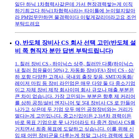
일단 하닉 1차협력사같은데 가서 현장경력쌓는게 이직
하기최고다 하닉1차협력사라는 타이틀에 눈이멀지말아
라 PM업무만하면 물경력이다 이렇게갈리더라고요 조언
부탁드려요
Q.
반도체 장비사 CS 회사 선택 고민(반도체 설
비 쪽 현직자 분만 답변 부탁드립니다)
1. 칠러 장비 CS - 하이닉스 상주, 칠러만 다룸(하이닉스
내 칠러 점유율이 50%) 2. 자동화 장비(FA) 장비 CS - 삼/
하 포함 다양한 고객사, 국내외 출장 잦음, SMT/자동화/
레이저 마킹 등 장비 라인업은 매우 다양 둘 다 중소기업
이고 자체 장비 제작 회사이며 회사 규모나 매출 부분은
큰 차이 없습니다. 가장 고민되는 부분은 향후 제 커리어
를 삼하 공정/설비 엔지니어 및 5대 장비사 CS 로 만들어
나가고 싶은데 두 기업 모두 메인 공정장비와는 거리가
멀다는게 고민입니다. 중고신입이든 2,3년차 경력이든
바로 목표 기업으로 못 나가더라도 타 중견 장비사 CS를
거치면서 최종 목표에 도달하고 싶습니다. 이를 위해 신
입 때 어떤 장비군을 다루는게 정말 그나마 경력에 도움