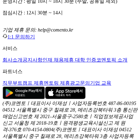
운영시간 : 평일 10시 ~ 18시 30분 (주말, 공휴일 제외)
점심시간 : 12시 30분 ~ 14시
기업 제휴 문의: help@comento.kr
1:1 문의하기
서비스
회사소개
공지사항
인재 채용
제휴 대학 인증
코멘토픽 소개
파트너스
직무부트캠프 제휴
멘토링 제휴
광고문의
기업 교육
(주)코멘토ㅣ대표이사 이재성ㅣ사업자등록번호 487-86-00195
04512 서울특별시 중구 칠패로 28, 메리츠강북타워 3층
통신판
매업신고번호 제 2021-서울중구-2580호ㅣ직업정보제공사업
신고
서울청 제 2018-19호ㅣ원격평생교육시설신고 제 원
격-376호
070-4154-0804
(주)코멘토ㅣ대표이사 이재성
04512
서울특별시 중구 칠패로 28, 메리츠강북타워 3층
사업자등록