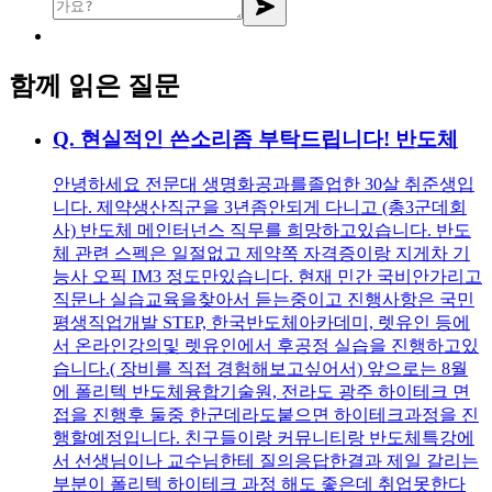
함께 읽은 질문
Q.
현실적인 쓴소리좀 부탁드립니다! 반도체
안녕하세요 전문대 생명화공과를졸업한 30살 취준생입
니다. 제약생산직군을 3년좀안되게 다니고 (총3군데회
사) 반도체 메인터넌스 직무를 희망하고있습니다. 반도
체 관련 스펙은 일절없고 제약쪽 자격증이랑 지게차 기
능사 오픽 IM3 정도만있습니다. 현재 민간 국비안가리고
직문나 실습교육을찾아서 듣는중이고 진행사항은 국민
평생직업개발 STEP, 한국반도체아카데미, 렛유인 등에
서 온라인강의및 렛유인에서 후공정 실습을 진행하고있
습니다.( 장비를 직접 경험해보고싶어서) 앞으로는 8월
에 폴리텍 반도체융합기술원, 전라도 광주 하이테크 면
접을 진행후 둘중 한군데라도붙으면 하이테크과정을 진
행할예정입니다. 친구들이랑 커뮤니티랑 반도체특강에
서 선생님이나 교수님한테 질의응답한결과 제일 갈리는
부분이 폴리텍 하이테크 과정 해도 좋은데 취업못한다