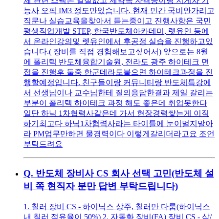
체 관련 스펙은 일절없고 제약쪽 자격증이랑 지게차 기
능사 오픽 IM3 정도만있습니다. 현재 민간 국비안가리고
직문나 실습교육을찾아서 듣는중이고 진행사항은 국민
평생직업개발 STEP, 한국반도체아카데미, 렛유인 등에
서 온라인강의및 렛유인에서 후공정 실습을 진행하고있
습니다.( 장비를 직접 경험해보고싶어서) 앞으로는 8월
에 폴리텍 반도체융합기술원, 전라도 광주 하이테크 면
접을 진행후 둘중 한군데라도붙으면 하이테크과정을 진
행할예정입니다. 친구들이랑 커뮤니티랑 반도체특강에
서 선생님이나 교수님한테 질의응답한결과 제일 갈리는
부분이 폴리텍 하이테크 과정 해도 좋은데 취업못한다
일단 하닉 1차협력사같은데 가서 현장경력쌓는게 이직
하기최고다 하닉1차협력사라는 타이틀에 눈이멀지말아
라 PM업무만하면 물경력이다 이렇게갈리더라고요 조언
부탁드려요
Q.
반도체 장비사 CS 회사 선택 고민(반도체 설
비 쪽 현직자 분만 답변 부탁드립니다)
1. 칠러 장비 CS - 하이닉스 상주, 칠러만 다룸(하이닉스
내 칠러 점유율이 50%) 2. 자동화 장비(FA) 장비 CS - 삼/