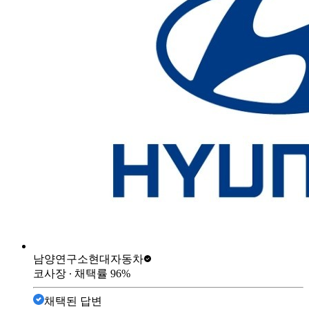
남양연구소
현대자동차
코사장
∙ 채택률
96
%
채택된 답변