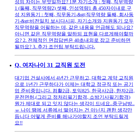
성의 차이는 무엇일까요? 1분 자기소개 : 첫째, 직무역량
1 (둘째, 직무역량2) 셋째, 인성역량1 총 450자이내로 구
성 지원동기 : 첫째, 직무동기-&gt;직무역량 둘째, 회사동
기-&gt;비전일치 보시다시피, 자기소개와 지원동기 모두
직무역량을 어필하는 데, 같은 내용을 언급해도 되나요?
아니면 같은 직무역량을 말하되 표현을 다르게해야할까
요? 2. 전체적인 면접답변은 40초내외로 잡고 준비하면
될까요? 3. 추가 조언팁 부탁드립니다.
Q.
여자나이 31 교직원 도전
대기업 건설사에서 4년간 근무하고, 대학교 계약 교직원
으로 1년간 근무하다가 이제는 대학교 정규직 또는 공기
업 준비중입니다. 컴활2급, 토익825, 한국사2급, 한자2급,
운전면허,(그리고 정처리필기합격, 소방기사필기합격)
뭔가 제대로 되고 잇지 않다는 생각이 드네요..중구남방..
ㅠ 나이 땜에 서류에서 떨어지는 건 아닌지 괜한 생각만
듭니다 어떻게 준비를 해나가야할지 조언 부탁드릴게
요!!