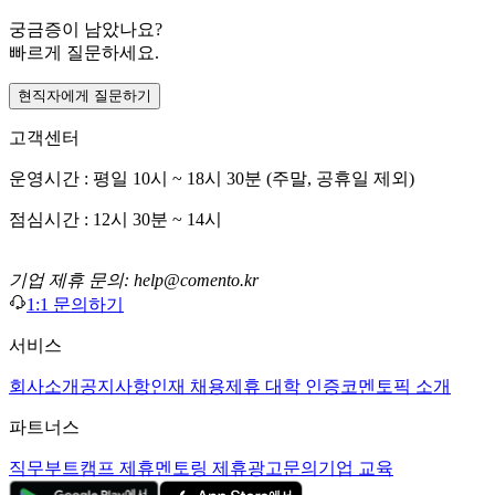
궁금증이 남았나요?
빠르게 질문하세요.
현직자에게 질문하기
고객센터
운영시간 : 평일 10시 ~ 18시 30분 (주말, 공휴일 제외)
점심시간 : 12시 30분 ~ 14시
기업 제휴 문의: help@comento.kr
1:1 문의하기
서비스
회사소개
공지사항
인재 채용
제휴 대학 인증
코멘토픽 소개
파트너스
직무부트캠프 제휴
멘토링 제휴
광고문의
기업 교육