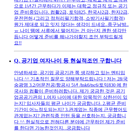
으로 1년간 근무하다가 이제는 대학교 정규직 또는 공기
업 준비중입니다. 컴활2급, 토익825, 한국사2급, 한자2급,
운전면허,(그리고 정처리필기합격, 소방기사필기합격)
뭔가 제대로 되고 잇지 않다는 생각이 드네요..중구남방..
ㅠ 나이 땜에 서류에서 떨어지는 건 아닌지 괜한 생각만
듭니다 어떻게 준비를 해나가야할지 조언 부탁드릴게
요!!
Q.
공기업 여자나이 등 현실적조언 구합니다
안녕하세요, 공기업 공공기관 쪽 생각하고 있는 멘티입
니다 ^^ 기초적인 질문도 양해부탁드립니다 ! 저는 28/국
숭광명 3.2/어문전공/항공사 5년 /hsk6/tsc6/토익830 에 한
국사와 컴활이 준비하려합니다. 제가 궁금한 것은 공기
업공공기관의 1.여자 나이에 대한 암묵적인 상한선이 있
는지? 입사자들의 평균 나이가 궁금합니다. 2.평균 준비
기간이 어느정도되는지? 3.관계없는 직종에 근무했어도
관계없는지? 관련직종 인턴 등을 선호하는지. 궁금합니
다 ^^ 현실적으로 전혀다른 분야에 근무하던 제가 준비
를 한다면 가능한것인지. .궁금합니다