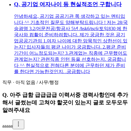
Q.
공기업 여자나이 등 현실적조언 구합니다
안녕하세요, 공기업 공공기관 쪽 생각하고 있는 멘티입
니다 ^^ 기초적인 질문도 양해부탁드립니다 ! 저는 28/국
숭광명 3.2/어문전공/항공사 5년 /hsk6/tsc6/토익830 에 한
국사와 컴활이 준비하려합니다. 제가 궁금한 것은 공기
업공공기관의 1.여자 나이에 대한 암묵적인 상한선이 있
는지? 입사자들의 평균 나이가 궁금합니다. 2.평균 준비
기간이 어느정도되는지? 3.관계없는 직종에 근무했어도
관계없는지? 관련직종 인턴 등을 선호하는지. 궁금합니
다 ^^ 현실적으로 전혀다른 분야에 근무하던 제가 준비
를 한다면 가능한것인지. .궁금합니다
직무
·
아직 없음
/
사무/행정
Q.
아주 급함 급급급급 이력서중 경력사항인데 추가
해서 글썼는데 고쳐야 할곳이 있는지 글로 모두모두
알려주새요
a
aaaa