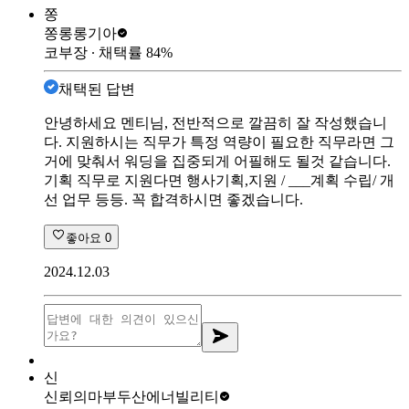
쫑
쫑롱롱
기아
코부장
∙ 채택률
84
%
채택된 답변
안녕하세요 멘티님, 전반적으로 깔끔히 잘 작성했습니
다. 지원하시는 직무가 특정 역량이 필요한 직무라면 그
거에 맞춰서 워딩을 집중되게 어필해도 될것 같습니다.
기획 직무로 지원다면 행사기획,지원 / ___계획 수립/ 개
선 업무 등등. 꼭 합격하시면 좋겠습니다.
좋아요
0
2024.12.03
신
신뢰의마부
두산에너빌리티