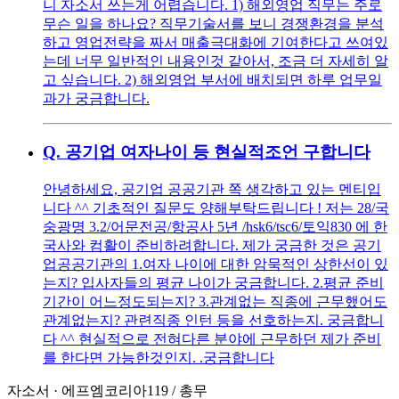
니 자소서 쓰는게 어렵습니다. 1) 해외영업 직무는 주로
무슨 일을 하나요? 직무기술서를 보니 경쟁환경을 분석
하고 영업전략을 짜서 매출극대화에 기여한다고 쓰여있
는데 너무 일반적인 내용인것 같아서, 조금 더 자세히 알
고 싶습니다. 2) 해외영업 부서에 배치되면 하루 업무일
과가 궁금합니다.
Q.
공기업 여자나이 등 현실적조언 구합니다
안녕하세요, 공기업 공공기관 쪽 생각하고 있는 멘티입
니다 ^^ 기초적인 질문도 양해부탁드립니다 ! 저는 28/국
숭광명 3.2/어문전공/항공사 5년 /hsk6/tsc6/토익830 에 한
국사와 컴활이 준비하려합니다. 제가 궁금한 것은 공기
업공공기관의 1.여자 나이에 대한 암묵적인 상한선이 있
는지? 입사자들의 평균 나이가 궁금합니다. 2.평균 준비
기간이 어느정도되는지? 3.관계없는 직종에 근무했어도
관계없는지? 관련직종 인턴 등을 선호하는지. 궁금합니
다 ^^ 현실적으로 전혀다른 분야에 근무하던 제가 준비
를 한다면 가능한것인지. .궁금합니다
자소서
·
에프엠코리아119
/
총무