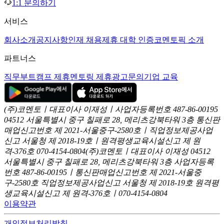
1:1 문의하기
서비스
회사소개
공지사항
인재 채용
제휴 대학 인증
코멘토픽 소개
파트너스
직무부트캠프 제휴
멘토링 제휴
광고문의
기업 교육
(주)코멘토ㅣ대표이사 이재성ㅣ사업자등록번호 487-86-00195
04512 서울특별시 중구 칠패로 28, 메리츠강북타워 3층
통신판
매업신고번호 제 2021-서울중구-2580호ㅣ직업정보제공사업
신고
서울청 제 2018-19호ㅣ원격평생교육시설신고 제 원
격-376호
070-4154-0804
(주)코멘토ㅣ대표이사 이재성
04512
서울특별시 중구 칠패로 28, 메리츠강북타워 3층
사업자등록
번호 487-86-00195ㅣ통신판매업신고번호 제 2021-서울중
구-2580호
직업정보제공사업신고 서울청 제 2018-19호
원격평
생교육시설신고 제 원격-376호ㅣ070-4154-0804
이용약관
개인정보처리방침