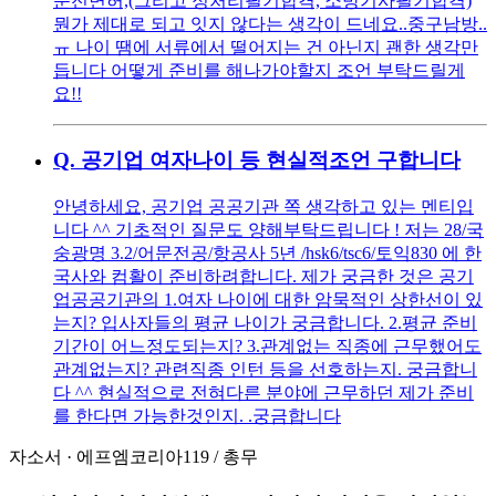
운전면허,(그리고 정처리필기합격, 소방기사필기합격)
뭔가 제대로 되고 잇지 않다는 생각이 드네요..중구남방..
ㅠ 나이 땜에 서류에서 떨어지는 건 아닌지 괜한 생각만
듭니다 어떻게 준비를 해나가야할지 조언 부탁드릴게
요!!
Q.
공기업 여자나이 등 현실적조언 구합니다
안녕하세요, 공기업 공공기관 쪽 생각하고 있는 멘티입
니다 ^^ 기초적인 질문도 양해부탁드립니다 ! 저는 28/국
숭광명 3.2/어문전공/항공사 5년 /hsk6/tsc6/토익830 에 한
국사와 컴활이 준비하려합니다. 제가 궁금한 것은 공기
업공공기관의 1.여자 나이에 대한 암묵적인 상한선이 있
는지? 입사자들의 평균 나이가 궁금합니다. 2.평균 준비
기간이 어느정도되는지? 3.관계없는 직종에 근무했어도
관계없는지? 관련직종 인턴 등을 선호하는지. 궁금합니
다 ^^ 현실적으로 전혀다른 분야에 근무하던 제가 준비
를 한다면 가능한것인지. .궁금합니다
자소서
·
에프엠코리아119
/
총무