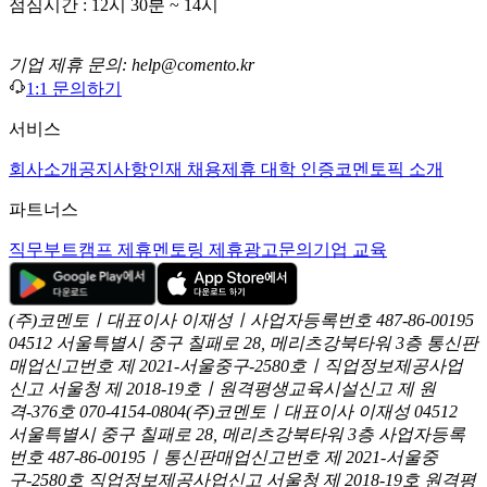
점심시간 : 12시 30분 ~ 14시
기업 제휴 문의: help@comento.kr
1:1 문의하기
서비스
회사소개
공지사항
인재 채용
제휴 대학 인증
코멘토픽 소개
파트너스
직무부트캠프 제휴
멘토링 제휴
광고문의
기업 교육
(주)코멘토ㅣ대표이사 이재성ㅣ사업자등록번호 487-86-00195
04512 서울특별시 중구 칠패로 28, 메리츠강북타워 3층
통신판
매업신고번호 제 2021-서울중구-2580호ㅣ직업정보제공사업
신고
서울청 제 2018-19호ㅣ원격평생교육시설신고 제 원
격-376호
070-4154-0804
(주)코멘토ㅣ대표이사 이재성
04512
서울특별시 중구 칠패로 28, 메리츠강북타워 3층
사업자등록
번호 487-86-00195ㅣ통신판매업신고번호 제 2021-서울중
구-2580호
직업정보제공사업신고 서울청 제 2018-19호
원격평