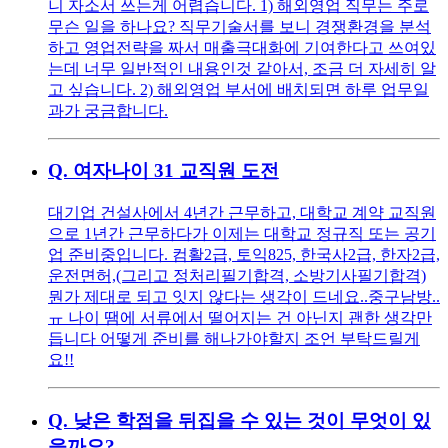
니 자소서 쓰는게 어렵습니다. 1) 해외영업 직무는 주로
무슨 일을 하나요? 직무기술서를 보니 경쟁환경을 분석
하고 영업전략을 짜서 매출극대화에 기여한다고 쓰여있
는데 너무 일반적인 내용인것 같아서, 조금 더 자세히 알
고 싶습니다. 2) 해외영업 부서에 배치되면 하루 업무일
과가 궁금합니다.
Q.
여자나이 31 교직원 도전
대기업 건설사에서 4년간 근무하고, 대학교 계약 교직원
으로 1년간 근무하다가 이제는 대학교 정규직 또는 공기
업 준비중입니다. 컴활2급, 토익825, 한국사2급, 한자2급,
운전면허,(그리고 정처리필기합격, 소방기사필기합격)
뭔가 제대로 되고 잇지 않다는 생각이 드네요..중구남방..
ㅠ 나이 땜에 서류에서 떨어지는 건 아닌지 괜한 생각만
듭니다 어떻게 준비를 해나가야할지 조언 부탁드릴게
요!!
Q.
낮은 학점을 뒤집을 수 있는 것이 무엇이 있
을까요?