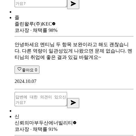
졸
졸린왈루
(주)KEC
코사장
∙ 채택률
98
%
안녕하세요 멘티님 두 항목 보완이라고 해도 괜찮습니
다. 다른 역량이 일관성있게 나왔으면 문제 없습니다. 멘
티님의 취업에 좋은 결과 있길 바랄게요~
좋아요
0
2024.10.07
신
신뢰의마부
두산에너빌리티
코사장
∙ 채택률
91
%