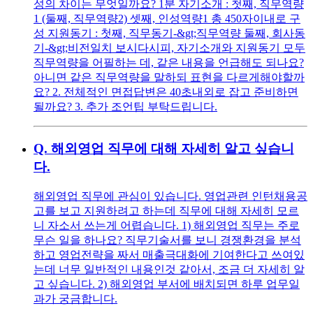
성의 차이는 무엇일까요? 1분 자기소개 : 첫째, 직무역량
1 (둘째, 직무역량2) 셋째, 인성역량1 총 450자이내로 구
성 지원동기 : 첫째, 직무동기-&gt;직무역량 둘째, 회사동
기-&gt;비전일치 보시다시피, 자기소개와 지원동기 모두
직무역량을 어필하는 데, 같은 내용을 언급해도 되나요?
아니면 같은 직무역량을 말하되 표현을 다르게해야할까
요? 2. 전체적인 면접답변은 40초내외로 잡고 준비하면
될까요? 3. 추가 조언팁 부탁드립니다.
Q.
해외영업 직무에 대해 자세히 알고 싶습니
다.
해외영업 직무에 관심이 있습니다. 영업관련 인턴채용공
고를 보고 지원하려고 하는데 직무에 대해 자세히 모르
니 자소서 쓰는게 어렵습니다. 1) 해외영업 직무는 주로
무슨 일을 하나요? 직무기술서를 보니 경쟁환경을 분석
하고 영업전략을 짜서 매출극대화에 기여한다고 쓰여있
는데 너무 일반적인 내용인것 같아서, 조금 더 자세히 알
고 싶습니다. 2) 해외영업 부서에 배치되면 하루 업무일
과가 궁금합니다.