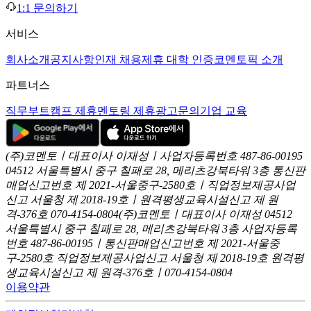
1:1 문의하기
서비스
회사소개
공지사항
인재 채용
제휴 대학 인증
코멘토픽 소개
파트너스
직무부트캠프 제휴
멘토링 제휴
광고문의
기업 교육
(주)코멘토ㅣ대표이사 이재성ㅣ사업자등록번호 487-86-00195
04512 서울특별시 중구 칠패로 28, 메리츠강북타워 3층
통신판
매업신고번호 제 2021-서울중구-2580호ㅣ직업정보제공사업
신고
서울청 제 2018-19호ㅣ원격평생교육시설신고 제 원
격-376호
070-4154-0804
(주)코멘토ㅣ대표이사 이재성
04512
서울특별시 중구 칠패로 28, 메리츠강북타워 3층
사업자등록
번호 487-86-00195ㅣ통신판매업신고번호 제 2021-서울중
구-2580호
직업정보제공사업신고 서울청 제 2018-19호
원격평
생교육시설신고 제 원격-376호ㅣ070-4154-0804
이용약관