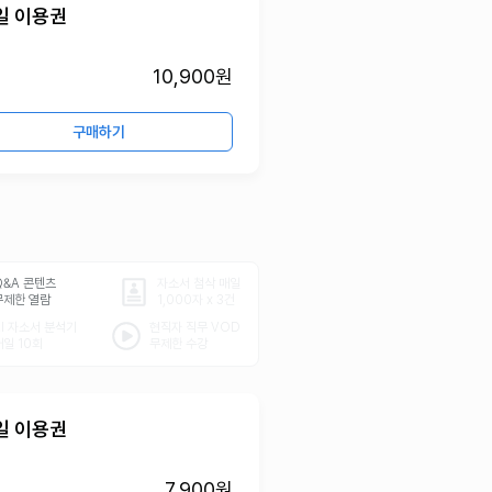
일 이용권
10,900원
구매하기
Q&A 콘텐츠
자소서 첨삭 매일
무제한 열람
1,000자 x 3건
AI 자소서 분석기
현직자 직무 VOD
매일 10회
무제한 수강
일 이용권
7,900원