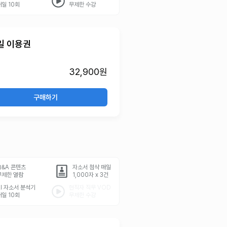
매일 10회
무제한 수강
일 이용권
32,900원
구매하기
Q&A 콘텐츠
자소서 첨삭 매일
무제한 열람
1,000자 x 3건
AI 자소서 분석기
현직자 직무 VOD
매일 10회
무제한 수강