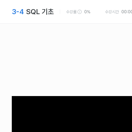
3-4
SQL 기초
수강률
0%
수강시간
00:0