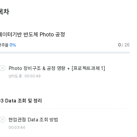
Overlay (Pattern Position)
목차
00:04:37
CD (Pattern Size)
데이터기반 반도체 Photo 공정
00:03:08
완주율
0%
0
/ 26
CD 영향 Source Para (Energy, Focus)
00:02:30
Photo 장비구조 & 공정 영향 + [프로젝트과제 1]
난이도 중
00:02:49
03 Data 조회 및 정리
현업관점 Data 조회 방법
00:03:44