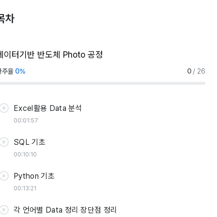
03 Data 조회 및 정리
목차
현업관점 Data 조회 방법
데이터기반 반도체 Photo 공정
00:03:44
완주율
0%
0
/ 26
목적에 맞는 Data 정리 기법
00:08:51
Excel활용 Data 분석
00:01:57
SQL 기초
00:10:10
Python 기초
00:13:21
각 언어별 Data 정리 장단점 정리