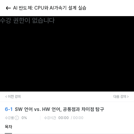
AI 반도체: CPU와 AI가속기 설계 실습
수강 권한이 없습니다
이전 강의
다음 강의
6-1
SW 언어 vs. HW 언어, 공통점과 차이점 탐구
수강률
0%
수강시간
00:00
/ 00:00
목차