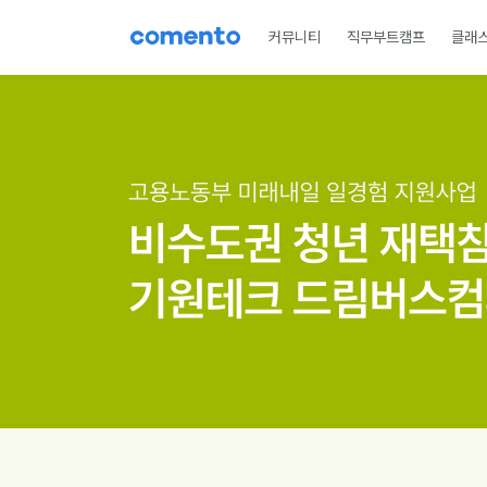
커뮤니티
직무부트캠프
클래
미래내일 일경험
드림버스컴퍼니
메이커스랩
인턴