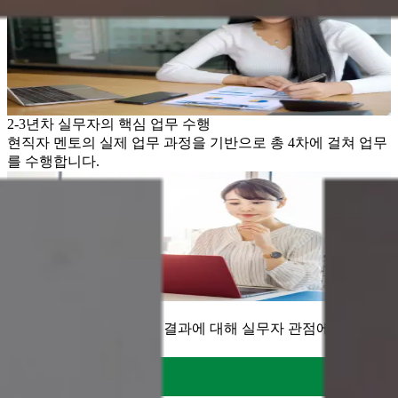
2-3년차 실무자의 핵심 업무 수행
현직자 멘토의 실제 업무 과정을 기반으로 총 4차에 걸쳐 업무
를 수행합니다.
1:1 피드백 제공
현직자 멘토가 업무 수행 결과에 대해 실무자 관점에서 피드백
을 제공합니다.