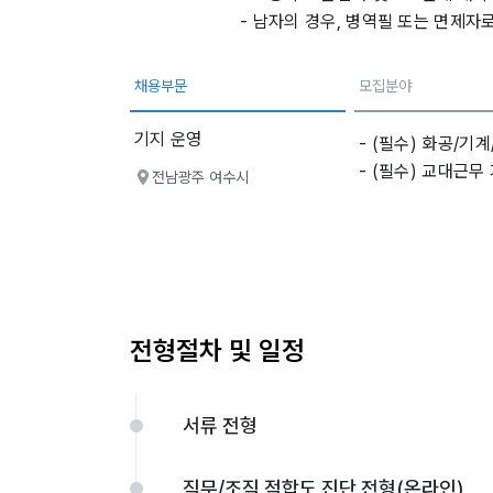
- 남자의 경우, 병역필 또는 면제
채용부문
모집분야
기지 운영
- (필수) 화공/기
- (필수) 교대근무
전남광주 여수시
전형절차 및 일정
서류 전형
직무/조직 적합도 진단 전형(온라인)