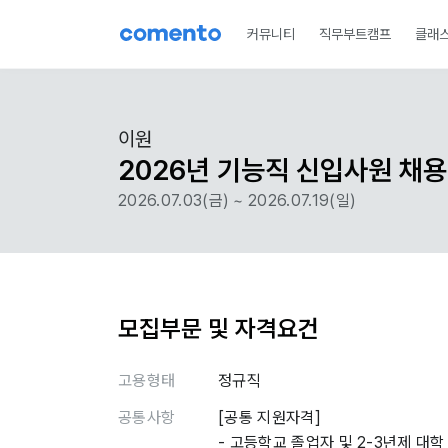
커뮤니티
직무부트캠프
클래
미래내일 일경험
드림버스컴퍼니
메이커스랩
인턴
이원
2026년 기능직 신입사원 채용
2026.07.03(금) ~ 2026.07.19(일)
모집부문 및 자격요건
고용형태
정규직
공통사항
[공통 지원자격]
- 고등학교 졸업자 및 2-3년제 대학