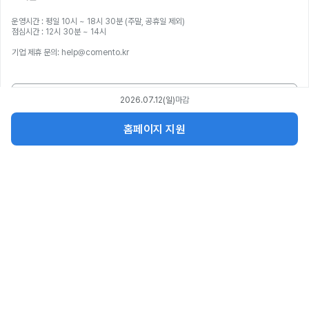
운영시간 : 평일 10시 ~ 18시 30분 (주말, 공휴일 제외)
점심시간 : 12시 30분 ~ 14시
기업 제휴 문의: help@comento.kr
1:1 문의하기
2026.07.12(일)
마감
홈페이지 지원
서비스
파트너스
회사소개
공지사항
직무부트캠프 제휴
멘토링 제휴
인재 채용
제휴 대학 인증
광고문의
기업 교육
코멘토픽 소개
(주)코멘토ㅣ대표이사 이재성ㅣ사업자등록번호 487-86-00195
04512 서울특별시 중구 칠패로 28, 메리츠강북타워 3층
통신판매업신고번호 제 2021-서울중구-2580호ㅣ직업정보제공사업신고