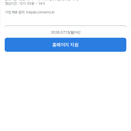
점심시간 : 12시 30분 ~ 14시
기업 제휴 문의: help@comento.kr
1:1 문의하기
2026.07.13(월)
마감
홈페이지 지원
서비스
파트너스
회사소개
공지사항
직무부트캠프 제휴
멘토링 제휴
인재 채용
제휴 대학 인증
광고문의
기업 교육
코멘토픽 소개
(주)코멘토ㅣ대표이사 이재성ㅣ사업자등록번호 487-86-00195
04512 서울특별시 중구 칠패로 28, 메리츠강북타워 3층
통신판매업신고번호 제 2021-서울중구-2580호ㅣ직업정보제공사업신고
서울청 제 2018-19호ㅣ원격평생교육시설신고 제 원격-376호
070-4154-0804