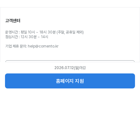
고객센터
운영시간 : 평일 10시 ~ 18시 30분 (주말, 공휴일 제외)
점심시간 : 12시 30분 ~ 14시
기업 제휴 문의: help@comento.kr
1:1 문의하기
2026.07.12(일)
마감
홈페이지 지원
서비스
파트너스
회사소개
공지사항
직무부트캠프 제휴
멘토링 제휴
인재 채용
제휴 대학 인증
광고문의
기업 교육
코멘토픽 소개