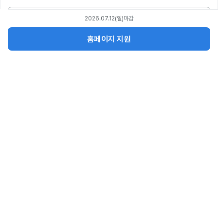
1:1 문의하기
2026.07.12(일)
마감
홈페이지 지원
서비스
파트너스
회사소개
공지사항
직무부트캠프 제휴
멘토링 제휴
인재 채용
제휴 대학 인증
광고문의
기업 교육
코멘토픽 소개
(주)코멘토ㅣ대표이사 이재성ㅣ사업자등록번호 487-86-00195
04512 서울특별시 중구 칠패로 28, 메리츠강북타워 3층
통신판매업신고번호 제 2021-서울중구-2580호ㅣ직업정보제공사업신고
서울청 제 2018-19호ㅣ원격평생교육시설신고 제 원격-376호
070-4154-0804
이용약관
개인정보처리방침
Copyright by (주)코멘토. All right reserved.