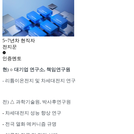
5~7년차 현직자
전지꾼
인증멘토
현)
○
대기업 연구소, 책임연구원
- 리튬이온전지 및 차세대전지 연구
전)
△
과학기술원, 박사후연구원
-
차세대전지 성능 향상 연구
-
전극 열화 메커니즘 규명