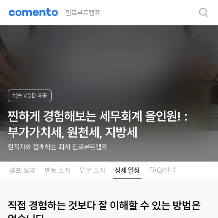
진로부트캠프
복습 VOD 제공
찐하게 경험해보는 세무회계 올인원! :
부가가치세, 원천세, 지방세
현직자와 함께하는 회계 진로부트캠프
캠프 요약
멘토 소개
업무 소개
상세 일정
FAQ/환불
직접 경험하는 것보다 잘 이해할 수 있는 방법은