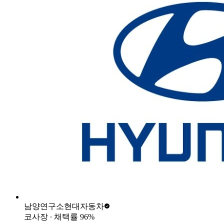
남양연구소
현대자동차
코사장
∙ 채택률
96
%