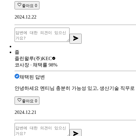
좋아요
0
2024.12.22
졸
졸린왈루
(주)KEC
코사장
∙ 채택률
98
%
채택된 답변
안녕하세요 멘티님 충분히 가능성 있고, 생산기술 직무로 
좋아요
0
2024.12.21