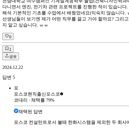
전남대학교 여수캠퍼스 기계설계공학부 졸업(건축디자인학과에서 전
다니면서 엔진, 전기차 관련 프로젝트를 진행한 적이 있습니다. 특
해석 기본적인 기초를 수업에서 배웠었네요(익숙치 않습니다. ㅠ
선생님들이 보기엔 제가 어떤 직무를 끌고 가야 할까요? 그리고
지 알고 싶습니다. ㅠㅠ
0
1
공유
2024.12.22
답변
5
포
포스코현직출신
포스코
코대리
∙ 채택률
79
%
채택된 답변
포스코 컨설턴트로서 볼때 한화시스템을 제외한 두 회사