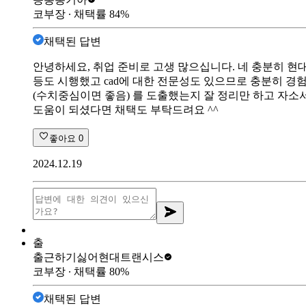
코부장
∙ 채택률
84
%
채택된 답변
안녕하세요, 취업 준비로 고생 많으십니다. 네 충분히 
등도 시행했고 cad에 대한 전문성도 있으므로 충분히 경
(수치중심이면 좋음) 를 도출했는지 잘 정리만 하고 자소서
도움이 되셨다면 채택도 부탁드려요 ^^
좋아요
0
2024.12.19
출
출근하기싫어
현대트랜시스
코부장
∙ 채택률
80
%
채택된 답변