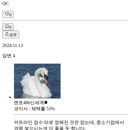
QC
0
0
공유
2024.11.13
답변
4
멘토486
신세계
코이사
∙ 채택률
53
%
커트라인 점수 따로 정해진 것은 없는데, 중소기업에서
경력 쌓으시는게 더 좋을 듯 합니다.