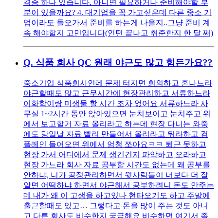
격증 하나 있습니다. 아니면 필요하거나 준비해야할 부
분이 있을까요? 4. 대기업을 꼭 가고싶은데 다른 중소 기
업이라도 들오가서 준비를 하는게 나을지..그냥 준비 계
속 해야할지 고민입니다(인턴 끝나고 취준한지 한 달 째)
Q.
식품 회사 QC 원래 야근도 많고 힘든가요??
중소기업 식품회사인데 문제 터지면 회의하고 혼나느라
야근할때도 많고 근무시간에 현장관리하고 서류하느라
이화학이랑 미생물 할 시간 조차 없어요 서류하느라 사
무실 1~2시간 동안 앉아있으면 눈치보이고 눈치주고 위
에서 보고할거 자료 올리라고 하는데 현장 다니는 와중
에도 당일날 자료 빨리 만들어서 올리라고 뭐라하고 컴
플레인 들어오면 위에서 엄청 쪼아요ㅋㅋ 퇴근 못하고
현장 가서 어디에서 문제 생긴건지 파악하고 오라하고
현장 가느라 회사 자료 공부할 시간도 없는데 왜 공부를
안하냐, 니가 공정관리하면서 윗사람들이 너보다 더 잘
알면 어떡하냐 하면서 야근해서 공부하려니 돈도 안주는
데 내가 왜 이 고생을 하고있나 현타오기도 하고 주말에
출근할때도 있고… 그렇다고 돈을 많이 주는 것도 아니
고 다른 회사도 비슷한지 궁금해요 비슷하면 여기서 좀