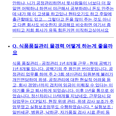
안하냐, 니가 공정관리하면서 윗사람들이 너보다 더 잘
알면 어떡하냐 하면서 야근해서 공부하려니 돈도 안주는
데 내가 왜 이 고생을 하고있나 현타오기도 하고 주말에
출근할때도 있고… 그렇다고 돈을 많이 주는 것도 아니
고 다른 회사도 비슷한지 궁금해요 비슷하면 여기서 좀
버티고 저희 회사가 유독 힘든거면 이직하고싶어서요
Q.
식품품질관리 물경력 어떻게 하는게 좋을까
요
식품 품질관리 - 공정관리 1년 8개월 근무 - 현재 공백기
1년 8개월 입니다. 공백기의 주 원인은 번아웃입니다. 공
정관리 업무를 하며 주 2~3회 생산관리 임원분께 불러가
개인면담하며 위생, 공정관리에 대한 현실적 어려움 듣
고, 회사 경영난까지 겹치며 임금이 미뤄질 수 있다는 이
야기를 듣고 퇴사하게 되었습니다. 이후 1년을 통으로 쉬
었습니다. 정신차리니 1년8개월 지났네요. 근무당시 담
당업무는 CCP일지, 현장 위생 관리, 위생 감사 보조가 주
업무였고 실험보조업무도 수행하였습니다. * 실험보조 :
일반세균, 병원균, 낙하균, 자가품질 검사 시료 준비 등