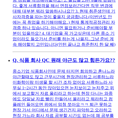
당 경험을 작성해야할까요? 2. 졸업을 25년 8월에 했습니
다. 좋게 서류합격을 해서 면접보러간다면 직무 변경에
대해 대부분 뭐라 말씀하시나요?? 3. 현재 취준생인데 기
사자격증을 따는것이 좋을지 궁금합니다.(이번년도 안
에는 꼭 취업을 하기해야해요..) 현재 통계적공정관리 자
격증 하나 있습니다. 아니면 필요하거나 준비해야할 부
분이 있을까요? 4. 대기업을 꼭 가고싶은데 다른 중소 기
업이라도 들오가서 준비를 하는게 나을지..그냥 준비 계
속 해야할지 고민입니다(인턴 끝나고 취준한지 한 달 째)
Q.
식품 회사 QC 원래 야근도 많고 힘든가요??
중소기업 식품회사인데 문제 터지면 회의하고 혼나느라
야근할때도 많고 근무시간에 현장관리하고 서류하느라
이화학이랑 미생물 할 시간 조차 없어요 서류하느라 사
무실 1~2시간 동안 앉아있으면 눈치보이고 눈치주고 위
에서 보고할거 자료 올리라고 하는데 현장 다니는 와중
에도 당일날 자료 빨리 만들어서 올리라고 뭐라하고 컴
플레인 들어오면 위에서 엄청 쪼아요ㅋㅋ 퇴근 못하고
현장 가서 어디에서 문제 생긴건지 파악하고 오라하고
현장 가느라 회사 자료 공부할 시간도 없는데 왜 공부를