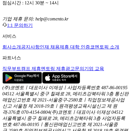
점심시간 : 12시 30분 ~ 14시
기업 제휴 문의: help@comento.kr
1:1 문의하기
서비스
회사소개
공지사항
인재 채용
제휴 대학 인증
코멘토픽 소개
파트너스
직무부트캠프 제휴
멘토링 제휴
광고문의
기업 교육
(주)코멘토ㅣ대표이사 이재성ㅣ사업자등록번호 487-86-00195
04512 서울특별시 중구 칠패로 28, 메리츠강북타워 3층
통신판
매업신고번호 제 2021-서울중구-2580호ㅣ직업정보제공사업
신고
서울청 제 2018-19호ㅣ원격평생교육시설신고 제 원
격-376호
070-4154-0804
(주)코멘토ㅣ대표이사 이재성
04512
서울특별시 중구 칠패로 28, 메리츠강북타워 3층
사업자등록
번호 487-86-00195ㅣ통신판매업신고번호 제 2021-서울중
구-2580호
직업정보제공사업신고 서울청 제 2018-19호
원격평