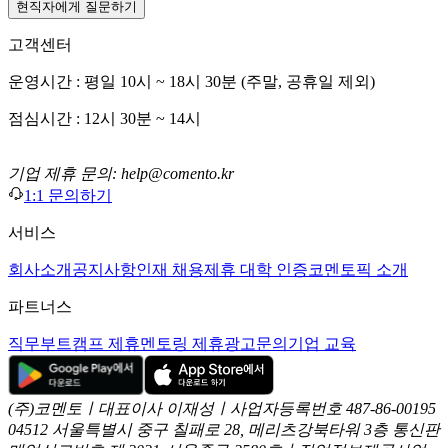
현직자에게 질문하기
고객센터
운영시간 : 평일 10시 ~ 18시 30분 (주말, 공휴일 제외)
점심시간 : 12시 30분 ~ 14시
기업 제휴 문의: help@comento.kr
1:1 문의하기
서비스
회사소개
공지사항
인재 채용
제휴 대학 인증
코멘토픽 소개
파트너스
직무부트캠프 제휴
멘토링 제휴
광고문의
기업 교육
(주)코멘토ㅣ대표이사 이재성ㅣ사업자등록번호 487-86-00195
04512 서울특별시 중구 칠패로 28, 메리츠강북타워 3층
통신판