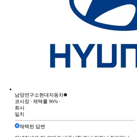
남양연구소
현대자동차
코사장
∙ 채택률
96
%
∙
회사
일치
채택된 답변