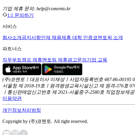
기업 제휴 문의: help@comento.kr
1:1 문의하기
서비스
회사소개
공지사항
인재 채용
제휴 대학 인증
코멘토픽 소개
파트너스
직무부트캠프 제휴
멘토링 제휴
광고문의
기업 교육
(주)코멘토ㅣ대표이사 이재성ㅣ사업자등록번호 487-86-00195
서울청 제 2018-19호ㅣ원격평생교육시설신고 제 원격-376호
07
ㅣ통신판매업신고번호 제 2021-서울중구-2580호
직업정보제공사업
이용약관
개인정보처리방침
Copyright by (주)코멘토. All right reserved.