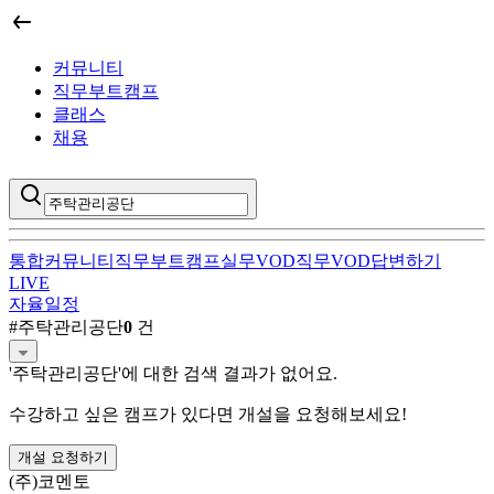
커뮤니티
직무부트캠프
클래스
채용
통합
커뮤니티
직무부트캠프
실무VOD
직무VOD
답변하기
LIVE
자율일정
주탁관리공단
직무부트캠프 검색 결과
#
주탁관리공단
0
건
'
주탁관리공단
'에 대한 검색 결과가 없어요.
수강하고 싶은 캠프가 있다면 개설을 요청해보세요!
개설 요청하기
(주)코멘토