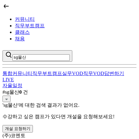
커뮤니티
직무부트캠프
클래스
채용
통합
커뮤니티
직무부트캠프
실무VOD
직무VOD
답변하기
LIVE
자율일정
sg물산
직무부트캠프 검색 결과
#
sg물산
0
건
'
sg물산
'에 대한 검색 결과가 없어요.
수강하고 싶은 캠프가 있다면 개설을 요청해보세요!
개설 요청하기
(주)코멘토