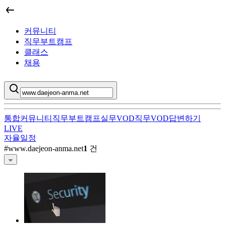
커뮤니티
직무부트캠프
클래스
채용
통합
커뮤니티
직무부트캠프
실무VOD
직무VOD
답변하기
LIVE
자율일정
www.daejeon-anma.net
직무부트캠프 검색
#
www.daejeon-anma.net
1
건