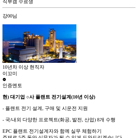
직부캠 수료생
강00님
10년차 이상 현직자
이꼬미
인증멘토
현) 대기업
○
사 플랜트 전기설계(10년 이상)
- 플랜트 전기 설계, 구매 및 시운전 지원
- 국/내외 다양한 프로젝트(화공, 발전, 산업) 8개 수행
EPC 플랜트 전기설계자와 함께 실무 체험하기
주제로
5주 동안
실무자가 될 수 있게 도와드리겠습니다.