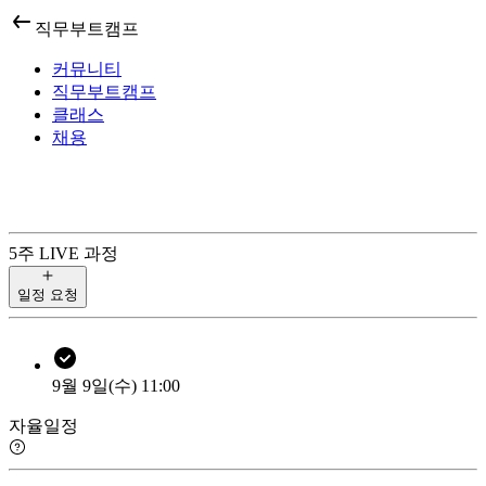
직무부트캠프
커뮤니티
직무부트캠프
클래스
채용
5
주 LIVE 과정
일정 요청
9월 9일(수) 11:00
자율일정