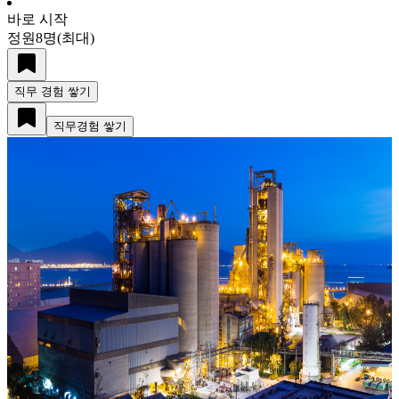
바로 시작
정원
8
명
(최대)
직무 경험 쌓기
직무경험 쌓기