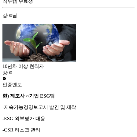
직부캠 수료생
강00님
10년차 이상 현직자
강00
인증멘토
현) 제조사
○
기업 ESG팀
-지속가능경영보고서 발간 및 제작
-ESG 외부평가 대응
-CSR 리스크 관리