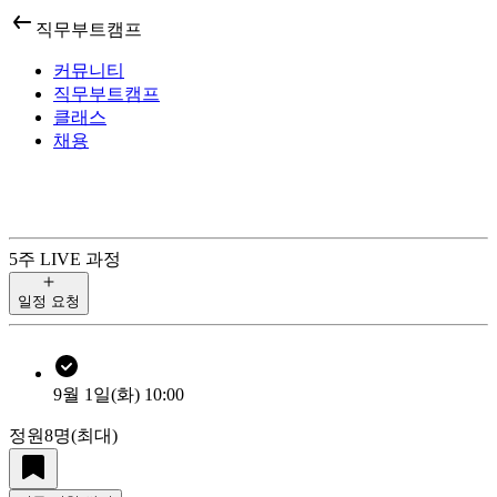
직무부트캠프
커뮤니티
직무부트캠프
클래스
채용
5
주 LIVE 과정
일정 요청
9월 1일(화) 10:00
정원
8
명
(최대)