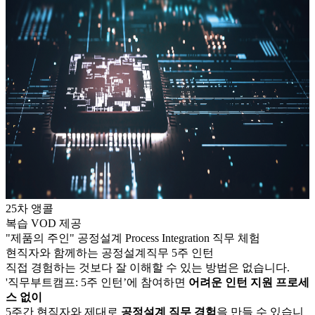
25
차 앵콜
복습 VOD 제공
"제품의 주인" 공정설계 Process Integration 직무 체험
현직자와 함께하는
공정설계
직무
5주
인턴
직접 경험하는 것보다 잘 이해할 수 있는 방법은 없습니다.
'직무부트캠프:
5
주 인턴’에 참여하면
어려운 인턴 지원 프로세
스 없이
5
주간 현직자와 제대로
공정설계
직무 경험
을 만들 수 있습니