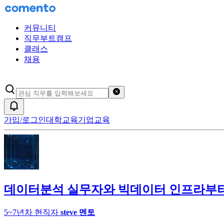
커뮤니티
직무부트캠프
클래스
채용
검색어 초기화
알림
가입/로그인
대학교육
기업교육
데이터분석 실무자와 빅데이터 인프라부터
5~7년차 현직자
steve
멘토