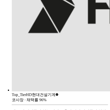
Top_Tier
HD현대건설기계
코사장
∙ 채택률
96
%