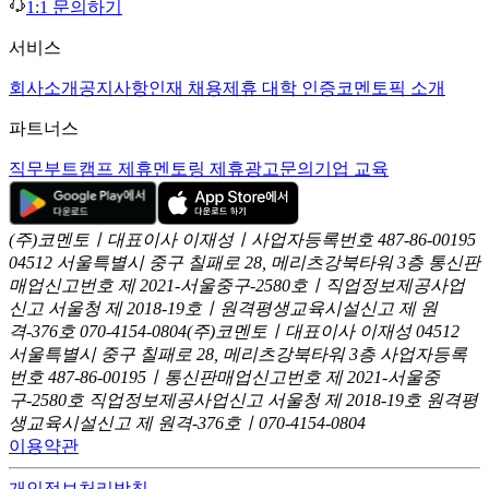
1:1 문의하기
서비스
회사소개
공지사항
인재 채용
제휴 대학 인증
코멘토픽 소개
파트너스
직무부트캠프 제휴
멘토링 제휴
광고문의
기업 교육
(주)코멘토ㅣ대표이사 이재성ㅣ사업자등록번호 487-86-00195
04512 서울특별시 중구 칠패로 28, 메리츠강북타워 3층
통신판
매업신고번호 제 2021-서울중구-2580호ㅣ직업정보제공사업
신고
서울청 제 2018-19호ㅣ원격평생교육시설신고 제 원
격-376호
070-4154-0804
(주)코멘토ㅣ대표이사 이재성
04512
서울특별시 중구 칠패로 28, 메리츠강북타워 3층
사업자등록
번호 487-86-00195ㅣ통신판매업신고번호 제 2021-서울중
구-2580호
직업정보제공사업신고 서울청 제 2018-19호
원격평
생교육시설신고 제 원격-376호ㅣ070-4154-0804
이용약관
개인정보처리방침