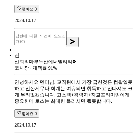
좋아요
0
2024.10.17
신
신뢰의마부
두산에너빌리티
코사장
∙ 채택률
91
%
안녕하세요 멘티님. 교직원에서 가장 급한것은 컴활일듯
하고 전산세무나 회계는 여유되면 취득하고 안따셔도 크
게 무리없겠습니다. 고스펙+경력자+자교프리미엄이게
중요한데 토스는 최대한 올리시면 될듯합니다.
좋아요
0
2024.10.17