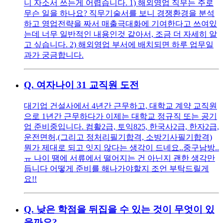
니 자소서 쓰는게 어렵습니다. 1) 해외영업 직무는 주로
무슨 일을 하나요? 직무기술서를 보니 경쟁환경을 분석
하고 영업전략을 짜서 매출극대화에 기여한다고 쓰여있
는데 너무 일반적인 내용인것 같아서, 조금 더 자세히 알
고 싶습니다. 2) 해외영업 부서에 배치되면 하루 업무일
과가 궁금합니다.
Q.
여자나이 31 교직원 도전
대기업 건설사에서 4년간 근무하고, 대학교 계약 교직원
으로 1년간 근무하다가 이제는 대학교 정규직 또는 공기
업 준비중입니다. 컴활2급, 토익825, 한국사2급, 한자2급,
운전면허,(그리고 정처리필기합격, 소방기사필기합격)
뭔가 제대로 되고 잇지 않다는 생각이 드네요..중구남방..
ㅠ 나이 땜에 서류에서 떨어지는 건 아닌지 괜한 생각만
듭니다 어떻게 준비를 해나가야할지 조언 부탁드릴게
요!!
Q.
낮은 학점을 뒤집을 수 있는 것이 무엇이 있
을까요?