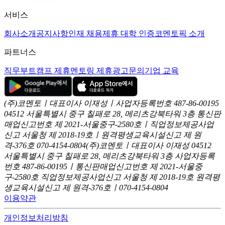
서비스
회사소개
공지사항
인재 채용
제휴 대학 인증
코멘토픽 소개
파트너스
직무부트캠프 제휴
멘토링 제휴
광고문의
기업 교육
(주)코멘토ㅣ대표이사 이재성ㅣ사업자등록번호 487-86-00195
04512 서울특별시 중구 칠패로 28, 메리츠강북타워 3층
통신판
매업신고번호 제 2021-서울중구-2580호ㅣ직업정보제공사업
신고
서울청 제 2018-19호ㅣ원격평생교육시설신고 제 원
격-376호
070-4154-0804
(주)코멘토ㅣ대표이사 이재성
04512
서울특별시 중구 칠패로 28, 메리츠강북타워 3층
사업자등록
번호 487-86-00195ㅣ통신판매업신고번호 제 2021-서울중
구-2580호
직업정보제공사업신고 서울청 제 2018-19호
원격평
생교육시설신고 제 원격-376호ㅣ070-4154-0804
이용약관
개인정보처리방침