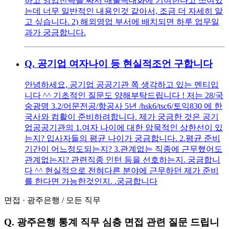
하고 영업전략을 짜서 매출극대화에 기여한다고 쓰여있
는데 너무 일반적인 내용인것 같아서, 조금 더 자세히 알
고 싶습니다. 2) 해외영업 부서에 배치되면 하루 업무일
과가 궁금합니다.
Q.
공기업 여자나이 등 현실적조언 구합니다
안녕하세요, 공기업 공공기관 쪽 생각하고 있는 멘티입
니다 ^^ 기초적인 질문도 양해부탁드립니다 ! 저는 28/국
숭광명 3.2/어문전공/항공사 5년 /hsk6/tsc6/토익830 에 한
국사와 컴활이 준비하려합니다. 제가 궁금한 것은 공기
업공공기관의 1.여자 나이에 대한 암묵적인 상한선이 있
는지? 입사자들의 평균 나이가 궁금합니다. 2.평균 준비
기간이 어느정도되는지? 3.관계없는 직종에 근무했어도
관계없는지? 관련직종 인턴 등을 선호하는지. 궁금합니
다 ^^ 현실적으로 전혀다른 분야에 근무하던 제가 준비
를 한다면 가능한것인지. .궁금합니다
면접
·
광주은행
/
모든 직무
Q.
광주은행 통계 직무 심층 면접 관련 질문 드립니