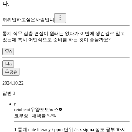
다.
취
취업하고싶은사람입니
통계 직무 심층 면접이 원래는 없다가 이번에 생긴걸로 알고
있는데 혹시 어떤식으로 준비를 하는 것이 좋을까요?
0
0
공유
2024.10.22
답변
3
r
reinheart
우양포토닉스
코부장
∙ 채택률
52
%
1 통계 date literacy / ppm 단위 / six sigma 정도 공부 하시