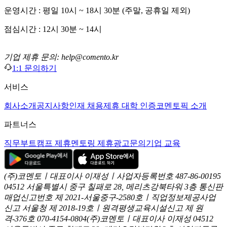
운영시간 : 평일 10시 ~ 18시 30분 (주말, 공휴일 제외)
점심시간 : 12시 30분 ~ 14시
기업 제휴 문의: help@comento.kr
1:1 문의하기
서비스
회사소개
공지사항
인재 채용
제휴 대학 인증
코멘토픽 소개
파트너스
직무부트캠프 제휴
멘토링 제휴
광고문의
기업 교육
(주)코멘토ㅣ대표이사 이재성ㅣ사업자등록번호 487-86-00195
04512 서울특별시 중구 칠패로 28, 메리츠강북타워 3층
통신판
매업신고번호 제 2021-서울중구-2580호ㅣ직업정보제공사업
신고
서울청 제 2018-19호ㅣ원격평생교육시설신고 제 원
격-376호
070-4154-0804
(주)코멘토ㅣ대표이사 이재성
04512