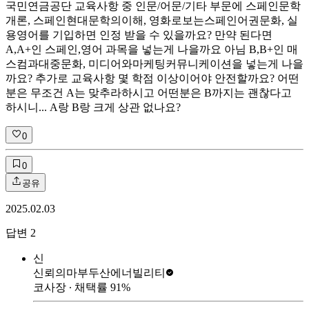
국민연금공단 교육사항 중 인문/어문/기타 부문에 스페인문학
개론, 스페인현대문학의이해, 영화로보는스페인어권문화, 실
용영어를 기입하면 인정 받을 수 있을까요? 만약 된다면
A,A+인 스페인,영어 과목을 넣는게 나을까요 아님 B,B+인 매
스컴과대중문화, 미디어와마케팅커뮤니케이션을 넣는게 나을
까요? 추가로 교육사항 몇 학점 이상이어야 안전할까요? 어떤
분은 무조건 A는 맞추라하시고 어떤분은 B까지는 괜찮다고
하시니... A랑 B랑 크게 상관 없나요?
0
0
공유
2025.02.03
답변
2
신
신뢰의마부
두산에너빌리티
코사장
∙ 채택률
91
%