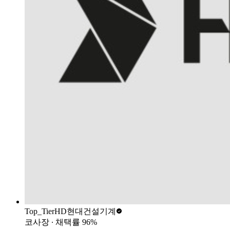
Top_Tier
HD현대건설기계
코사장
∙ 채택률
96
%