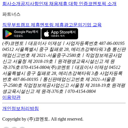
회사소개
공지사항
인재 채용
제휴 대학 인증
코멘토픽 소개
파트너스
직무부트캠프 제휴
멘토링 제휴
광고문의
기업 교육
(주)코멘토ㅣ대표이사 이재성ㅣ사업자등록번호 487-86-00195
04512 서울특별시 중구 칠패로 28, 메리츠강북타워 3층
통신판
매업신고번호 제 2021-서울중구-2580호ㅣ직업정보제공사업
신고
서울청 제 2018-19호ㅣ원격평생교육시설신고 제 원
격-376호
070-4154-0804
(주)코멘토ㅣ대표이사 이재성
04512
서울특별시 중구 칠패로 28, 메리츠강북타워 3층
사업자등록
번호 487-86-00195ㅣ통신판매업신고번호 제 2021-서울중
구-2580호
직업정보제공사업신고 서울청 제 2018-19호
원격평
생교육시설신고 제 원격-376호ㅣ070-4154-0804
이용약관
개인정보처리방침
Copyright by (주)코멘토. All right reserved.