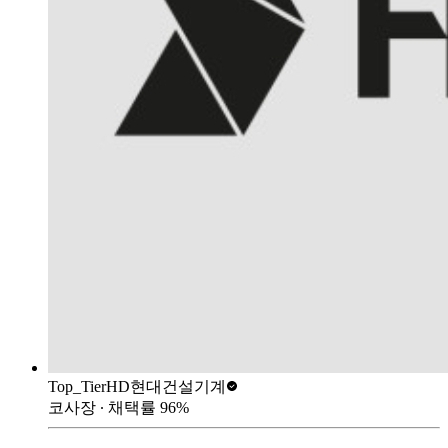
Top_Tier
HD현대건설기계
코사장
∙ 채택률
96
%