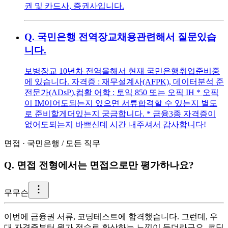
권 및 카드사, 증권사입니다.
Q.
국민은행 전역장교채용관련해서 질문있습
니다.
보병장교 10년차 전역을해서 현재 국민은행취업준비중
에 있습니다. 자격증 : 재무설계사(AFPK), 데이터분석 준
전문가(ADsP),컴활 어학 : 토익 850 또는 오픽 IH * 오픽
이 IM이어도되는지 있으면 서류합격할 수 있는지 별도
로 준비할게더있는지 궁금합니다. * 금융3종 자격증이
없어도되는지 바쁘신데 시간 내주셔서 감사합니다!
면접
·
국민은행
/
모든 직무
Q.
면접 전형에서는 면접으로만 평가하나요?
무
무슨
이번에 금융권 서류, 코딩테스트에 합격했습니다. 그런데, 우
대 자격증부터 뭔가 점수로 환산하는 느낌이 들더라구요. 코딩