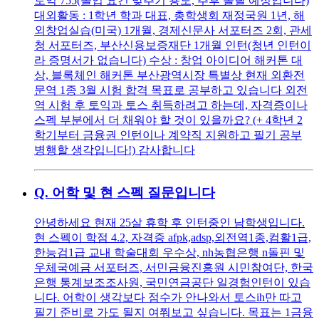
토익 755(졸업 요건 맞추기 용도, 추후 올릴 예정입니다)
대외활동 : 1학년 학과 대표, 총학생회 재정국원 1년, 해
외창업실습(미국) 1개월, 경제신문사 서포터즈 2회, 관세
청 서포터즈, 부산신용보증재단 1개월 인턴(청년 인턴이
라 증명서가 없습니다) 수상 : 창업 아이디어 해커톤 대
상, 블록체인 해커톤 부산광역시장 특별상 현재 외환전
문역 1종 3월 시험 합격 목표로 공부하고 있습니다 외전
역 시험 후 토익과 토스 취득하려고 하는데, 자격증이나
스펙 부분에서 더 채워야 할 것이 있을까요? (+ 4학년 2
학기부터 금융권 인턴이나 계약직 지원하고 필기 공부
병행할 생각입니다!) 감사합니다
Q.
어학 및 현 스펙 질문입니다
안녕하세요 현재 25살 휴학 후 인턴중인 남학생입니다.
현 스펙이 학점 4.2, 자격증 afpk,adsp,외전역1종,컴활1급,
한능검1급 교내 학술대회 우수상, nh농협은행 n돌핀 및
우체국예금 서포터즈, 서민금융진흥원 시민참여단, 한국
은행 통계보조조사원, 국민연금공단 일경험인턴이 있습
니다. 어학이 생각보다 점수가 안나와서 토스ih만 따고
필기 준비로 가도 될지 여쭤보고 싶습니다. 목표는 1금융