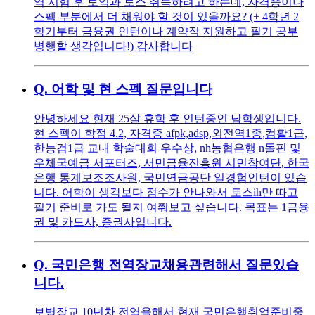
역 시험 후 토익과 토스 취득하려고 하는데, 자격증이나
스펙 부분에서 더 채워야 할 것이 있을까요? (+ 4학년 2
학기부터 금융권 인턴이나 계약직 지원하고 필기 공부
병행할 생각입니다!) 감사합니다
Q.
어학 및 현 스펙 질문입니다
안녕하세요 현재 25살 휴학 후 인턴중인 남학생입니다.
현 스펙이 학점 4.2, 자격증 afpk,adsp,외전역1종,컴활1급,
한능검1급 교내 학술대회 우수상, nh농협은행 n돌핀 및
우체국예금 서포터즈, 서민금융진흥원 시민참여단, 한국
은행 통계보조조사원, 국민연금공단 일경험인턴이 있습
니다. 어학이 생각보다 점수가 안나와서 토스ih만 따고
필기 준비로 가도 될지 여쭤보고 싶습니다. 목표는 1금융
권 및 카드사, 증권사입니다.
Q.
국민은행 전역장교채용관련해서 질문있습
니다.
보병장교 10년차 전역을해서 현재 국민은행취업준비중