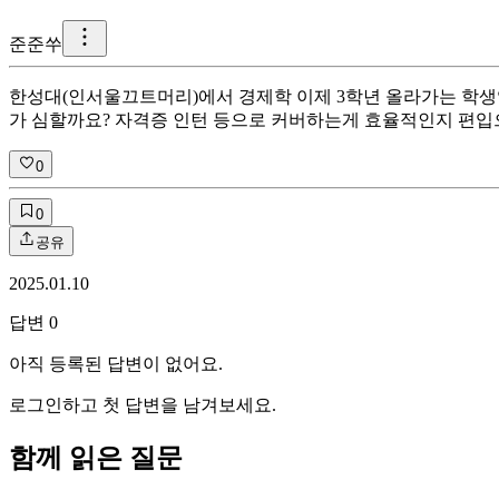
준
준쑤
한성대(인서울끄트머리)에서 경제학 이제 3학년 올라가는 학생입
가 심할까요? 자격증 인턴 등으로 커버하는게 효율적인지 편
0
0
공유
2025.01.10
답변
0
아직 등록된 답변이 없어요.
로그인하고 첫 답변을 남겨보세요.
함께 읽은 질문