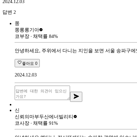
2024.12.03
답변
2
쫑
쫑롱롱
기아
코부장
∙ 채택률
84
%
안녕하세요, 주위에서 다니는 지인을 보면 서울 송파구에있
좋아요
0
2024.12.03
신
신뢰의마부
두산에너빌리티
코사장
∙ 채택률
91
%