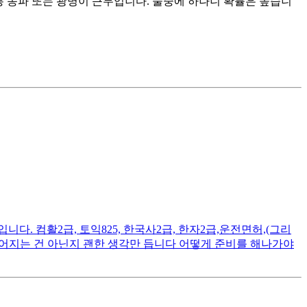
통 송파 또는 광명이 근무입니다. 둘중에 하나니 확률은 높습니
. 컴활2급, 토익825, 한국사2급, 한자2급,운전면허,(그리
떨어지는 건 아닌지 괜한 생각만 듭니다 어떻게 준비를 해나가야