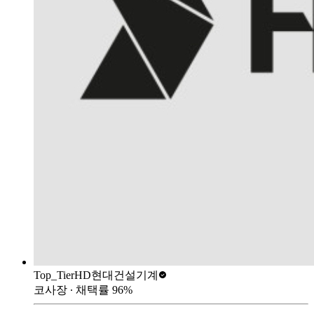
Top_Tier
HD현대건설기계
코사장
∙ 채택률
96
%