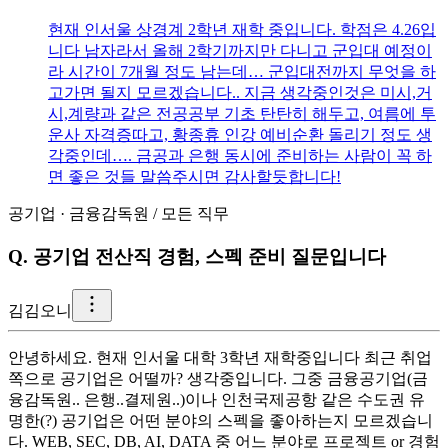
현재 인서울 상경계 2학년 재학 중입니다. 학점은 4.26입
니다 남자라서 올해 2학기까지만 다니고 군입대 예정이
라 시간이 7개월 정도 남는데… 군입대전까지 무엇을 하
고가면 될지 모르겠습니다.. 지금 생각중인것은 미시,거
시,계량과 같은 전공공부 기초 탄탄히 해두고, 여름에 투
운사 자격증따고, 황종휴 인강 예비순환 돌리기 정도 생
각중인데…. 금공과 은행 동시에 준비하는 사람이 꼭 하
면 좋은 것들 말씀주시면 감사할듯합니다!
공기업
·
금융감독원
/
모든 직무
Q.
공기업 전산직 경험, 스펙 준비 질문입니다
김
김오니
안녕하세요. 현재 인서울 대학 3학년 재학중입니다 최근 취업
쪽으로 공기업은 어떨까? 생각중입니다. 그중 금융공기업(금
융감독원.. 은행..결제원..)이나 인천국제공항 같은 수도권 유
명한(?) 공기업은 어떤 분야의 스펙을 좋아하는지 모르겠습니
다. WEB, SEC, DB, AI, DATA 중 어느 분야로 프로젝트 or 경험