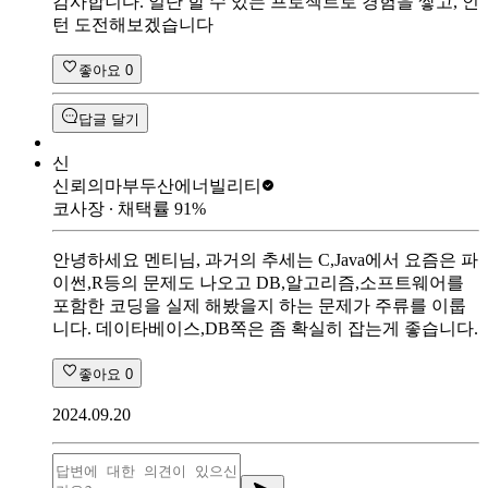
감사합니다. 일단 할 수 있는 프로젝트로 경험을 쌓고, 인
턴 도전해보겠습니다
좋아요
0
답글 달기
신
신뢰의마부
두산에너빌리티
코사장
∙ 채택률
91
%
안녕하세요 멘티님, 과거의 추세는 C,Java에서 요즘은 파
이썬,R등의 문제도 나오고 DB,알고리즘,소프트웨어를
포함한 코딩을 실제 해봤을지 하는 문제가 주류를 이룹
니다. 데이타베이스,DB쪽은 좀 확실히 잡는게 좋습니다.
좋아요
0
2024.09.20