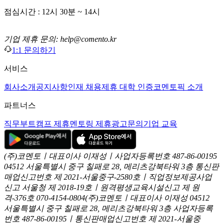
점심시간 : 12시 30분 ~ 14시
기업 제휴 문의: help@comento.kr
1:1 문의하기
서비스
회사소개
공지사항
인재 채용
제휴 대학 인증
코멘토픽 소개
파트너스
직무부트캠프 제휴
멘토링 제휴
광고문의
기업 교육
(주)코멘토ㅣ대표이사 이재성ㅣ사업자등록번호 487-86-00195
04512 서울특별시 중구 칠패로 28, 메리츠강북타워 3층
통신판
매업신고번호 제 2021-서울중구-2580호ㅣ직업정보제공사업
신고
서울청 제 2018-19호ㅣ원격평생교육시설신고 제 원
격-376호
070-4154-0804
(주)코멘토ㅣ대표이사 이재성
04512
서울특별시 중구 칠패로 28, 메리츠강북타워 3층
사업자등록
번호 487-86-00195ㅣ통신판매업신고번호 제 2021-서울중