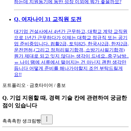
하는데 지원동기에 동반 성장 이외에 뭐가 좋을까요?
Q.
여자나이 31 교직원 도전
대기업 건설사에서 4년간 근무하고, 대학교 계약 교직원
으로 1년간 근무하다가 이제는 대학교 정규직 또는 공기
업 준비중입니다. 컴활2급, 토익825, 한국사2급, 한자2급,
운전면허,(그리고 정처리필기합격, 소방기사필기합격)
뭔가 제대로 되고 잇지 않다는 생각이 드네요..중구남방..
ㅠ 나이 땜에 서류에서 떨어지는 건 아닌지 괜한 생각만
듭니다 어떻게 준비를 해나가야할지 조언 부탁드릴게
요!!
포트폴리오
·
금호타이어
/
홍보
Q.
기업 지원할 때, 경력 기술 칸에 관련하여 궁금한
점이 있습니다
촉
촉촉한 생크림빵