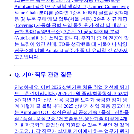
2,3순위는 특수차량 패키지 , 특수차량 전장품(모두
AutoLand 광주)으로 써볼 생각이고, Unified Connectivity
Value Chain 분야를 쓴다면 1순위 배터리 글로벌 정책대
응 및 부품 구매/개발 업무(서울 선릉), 2순위 신규 래핑
(Covering) 자동화 공법 도입 통한 원가 절감 및 내장 고
급화 확대(남양연구소), 3순위 AI 공정 데이터 분석
(AutoLand화성), 쓰려고 합니다. 후자가 좀 더 전공에 맞
는 느낌이 있긴 한데, TO를 생각했을 때 서울이나 남양
연구소에 비해 Autoland 광주가 좀 더 유리할 것 같아서
고민입니다.
Q.
기아 직무 관련 질문
안녕하세요. 이번 2026 상반기로 처음 취업 전선에 뛰어
드는 취린이입니다. (2026년 2월 졸업/최종학점: 3.62/여
성) 작년 기아 신입 채용 공고를 보다가 궁금한 점이 생
겨 이렇게 글 올립니다! 2025 상반기 신입 채용 공고에서
는 AutoLand OO - 생산운영 및 공정기술 / 품질 - 신차품
질 / 품질 - 품질보증 / 제조솔루션-생산기술 이렇게 4개
가 화학공학과 졸업생이 지원할 수 있는 직무인 것 같더
라고요. 1. 각 직무가 실제로 기아에서 하는 업무가 뭔지