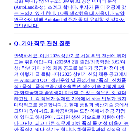
급화 확대(남양연구소), 3순위 AI 공정 데이터 분석
(AutoLand화성), 쓰려고 합니다. 후자가 좀 더 전공에 맞
는 느낌이 있긴 한데, TO를 생각했을 때 서울이나 남양
연구소에 비해 Autoland 광주가 좀 더 유리할 것 같아서
고민입니다.
Q.
기아 직무 관련 질문
안녕하세요. 이번 2026 상반기로 처음 취업 전선에 뛰어
드는 취린이입니다. (2026년 2월 졸업/최종학점: 3.62/여
성) 작년 기아 신입 채용 공고를 보다가 궁금한 점이 생
겨 이렇게 글 올립니다! 2025 상반기 신입 채용 공고에서
는 AutoLand OO - 생산운영 및 공정기술 / 품질 - 신차품
질 / 품질 - 품질보증 / 제조솔루션-생산기술 이렇게 4개
가 화학공학과 졸업생이 지원할 수 있는 직무인 것 같더
라고요. 1. 각 직무가 실제로 기아에서 하는 업무가 뭔지
대략적으로 궁금합니다. 2. 현재 품질과 생산기술 중에서
고민이 많아서요. 화학공학과는 도장 쪽에서 전공 강점
이 있다고 하시던데, 그러면 생산 기술으로 지원해야하
나 고민이 되고 다른 직무에 비해 품질 쪽 여성 비율이 높
아 품질이 맞나 싶기도 합니다. 화학공학과의 강점을 살