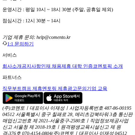
운영시간 : 평일 10시 ~ 18시 30분 (주말, 공휴일 제외)
점심시간 : 12시 30분 ~ 14시
기업 제휴 문의: help@comento.kr
1:1 문의하기
서비스
회사소개
공지사항
인재 채용
제휴 대학 인증
코멘토픽 소개
파트너스
직무부트캠프 제휴
멘토링 제휴
광고문의
기업 교육
(주)코멘토ㅣ대표이사 이재성ㅣ사업자등록번호 487-86-00195
04512 서울특별시 중구 칠패로 28, 메리츠강북타워 3층
통신판
매업신고번호 제 2021-서울중구-2580호ㅣ직업정보제공사업
신고
서울청 제 2018-19호ㅣ원격평생교육시설신고 제 원
격-376호
070-4154-0804
(주)코멘토ㅣ대표이사 이재성
04512