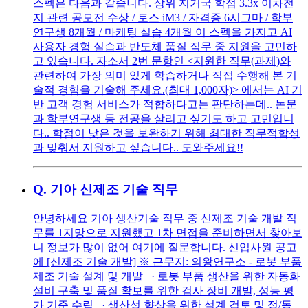
스펙은 다음과 같습니다. 상위 지거국 학점 3.3x 이차전
지 관련 공모전 수상 / 토스 iM3 / 자격증 6시그마 / 학부
연구생 8개월 / 마케팅 실습 4개월 이 스펙을 가지고 AI
사용자 경험 실습과 반도체 품질 직무 중 지원을 고민하
고 있습니다. 자소서 2번 문항인 <지원한 직무(과제)와
관련하여 가장 의미 있게 학습하거나 직접 수행해 본 기
술적 경험을 기술해 주세요.(최대 1,000자)> 에서는 AI 기
반 고객 경험 서비스가 적합하다고는 판단하는데.. 논문
과 학부연구생 등 전공을 살리고 싶기도 하고 고민입니
다.. 학점이 낮은 것을 보완하기 위해 최대한 직무적합성
과 맞춰서 지원하고 싶습니다.. 도와주세요!!
Q.
기아 신제조 기술 직무
안녕하세요 기아 생산기술 직무 중 신제조 기술 개발 직
무를 1지망으로 지원했고 1차 면접을 준비하면서 찾아보
니 정보가 많이 없어 여기에 질문합니다. 신입사원 공고
에 [신제조 기술 개발] ※ 근무지: 의왕연구소 - 로봇 부품
제조 기술 설계 및 개발 · 로봇 부품 생산을 위한 자동화
설비 구축 및 품질 확보를 위한 검사 장비 개발, 성능 평
가 기준 수립 · 생산성 향상을 위한 설계 검토 및 정/동