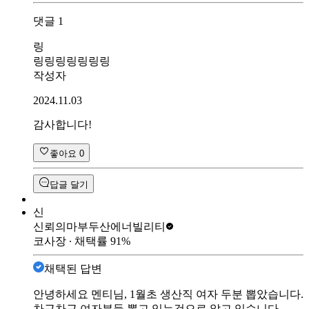
댓글
1
링
링링링링링링링
작성자
2024.11.03
감사합니다!
좋아요
0
답글 달기
신
신뢰의마부
두산에너빌리티
코사장
∙ 채택률
91
%
채택된 답변
안녕하세요 멘티님, 1월초 생산직 여자 두분 뽑았습니다.
차근차근 여자분들 뽑고 있는것으로 알고 있습니다.