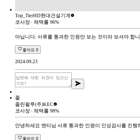
Top_Tier
HD현대건설기계
코사장
∙ 채택률
96
%
아닙니다. 서류를 통과한 인원만 보는 것이라 보셔야 합니다
좋아요
0
2024.09.23
졸
졸린왈루
(주)KEC
코사장
∙ 채택률
98
%
안녕하세요 멘티님 서류 통과한 인원이 인성검사를 진행하며
좋아요
0