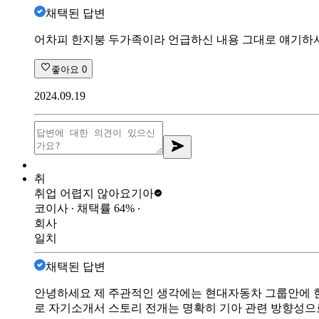
채택된 답변
어차피 한지붕 두가족이라 언급하신 내용 그대로 얘기하셔
좋아요
0
2024.09.19
취
취업 어렵지 않아요
기아
코이사
∙ 채택률
64
%
∙
회사
일치
채택된 답변
안녕하세요 제 주관적인 생각에는 현대자동차 그룹안에 현
로 자기소개서 스토리 전개는 명확히 기아 관련 방향성으