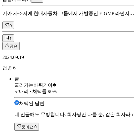
기아 자소서에 현대자동차 그룹에서 개발중인 E-GMP 라던지..
0
1
공유
2024.09.19
답변
6
굴
굴러가는바퀴
기아
코대리
∙ 채택률
90
%
채택된 답변
네 언급해도 무방합니다. 회사명만 다를 뿐, 같은 회사라고
좋아요
0