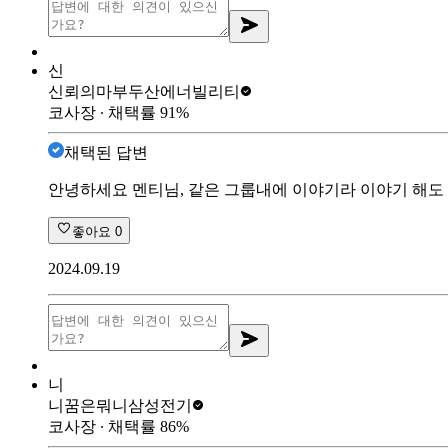
신
신뢰의마부
두산에너빌리티
코사장
∙ 채택률
91
%
채택된 답변
안녕하세요 멘티님, 같은 그룹내에 이야기라 이야기 해도
좋아요
0
2024.09.19
니
니꿈은뭐니
삼성전기
코사장
∙ 채택률
86
%