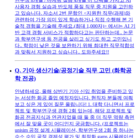
연구생 8개월 / 마케팅 실습 4개월 이 스펙을 가지고 AI
사용자 경험 실습과 반도체 품질 직무 중 지원을 고민하
고 있습니다. 자소서 2번 문항인 <지원한 직무(과제)와
관련하여 가장 의미 있게 학습하거나 직접 수행해 본 기
술적 경험을 기술해 주세요.(최대 1,000자)> 에서는 AI 기
반 고객 경험 서비스가 적합하다고는 판단하는데.. 논문
과 학부연구생 등 전공을 살리고 싶기도 하고 고민입니
다.. 학점이 낮은 것을 보완하기 위해 최대한 직무적합성
과 맞춰서 지원하고 싶습니다.. 도와주세요!!
Q.
기아 생산기술/공정기술 직무 고민 (화학공
학 전공)
안녕하세요, 올해 상반기 기아 신입 취업을 준비하고 있
는 서성한 화공 졸업 예정자입니다. 현직자 분들께 여쭤
보고 싶은 게 있어 질문 올립니다! 1. 대학 다니면서 프로
젝트 및 학부연구생 경험 2회 있는데, 해당 프로젝트 및
화공 전공지식과 연관지었을 때 둘 중 더 직무 역량 측면
에서 잘 맞을 곳이 어디인지 궁금합니다. (프로젝트는
unisim 공정 설계 시뮬레이션, 학부연구생 2회 중 하나는
수소 수입 공정 경제성 평가 및 최적화 gams 시뮬레이션