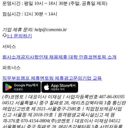
운영시간 : 평일 10시 ~ 18시 30분 (주말, 공휴일 제외)
점심시간 : 12시 30분 ~ 14시
기업 제휴 문의: help@comento.kr
1:1 문의하기
서비스
회사소개
공지사항
인재 채용
제휴 대학 인증
코멘토픽 소개
파트너스
직무부트캠프 제휴
멘토링 제휴
광고문의
기업 교육
(주)코멘토ㅣ대표이사 이재성ㅣ사업자등록번호 487-86-00195
04512 서울특별시 중구 칠패로 28, 메리츠강북타워 3층
통신판
매업신고번호 제 2021-서울중구-2580호ㅣ직업정보제공사업
신고
서울청 제 2018-19호ㅣ원격평생교육시설신고 제 원
격-376호
070-4154-0804
(주)코멘토ㅣ대표이사 이재성
04512
서울특별시 중구 칠패로 28, 메리츠강북타워 3층
사업자등록